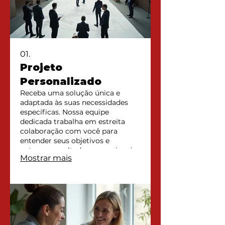
01.
Projeto
Personalizado
Receba uma solução única e
adaptada às suas necessidades
específicas. Nossa equipe
dedicada trabalha em estreita
colaboração com você para
entender seus objetivos e
entregar resultados excepcionais.
Mostrar mais
Desfrute de um serviço feito sob
medida que garante máxima
eficiência e satisfação. Esteja
pronto para ver seus projetos
ganharem vida com atenção aos
detalhes e inovação.