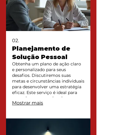
02.
Planejamento de
Solução Pessoal
Obtenha um plano de ação claro
e personalizado para seus
desafios. Discutiremos suas
metas e circunstâncias individuais
para desenvolver uma estratégia
eficaz. Este serviço é ideal para
quem busca uma abordagem
Mostrar mais
direcionada e resultados
concretos. Vamos juntas traçar o
caminho para alcançar seus
objetivos.