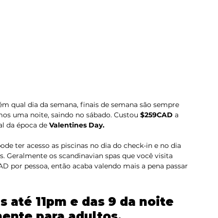
ém qual dia da semana, finais de semana são sempre 
mos uma noite, saindo no sábado. Custou 
$259CAD
 a 
l da época de 
Valentines Day.
de ter acesso as piscinas no dia do check-in e no dia 
is. Geralmente os scandinavian spas que você visita 
 por pessoa, então acaba valendo mais a pena passar 
s até 11pm e das 9 da noite 
ente para adultos. 