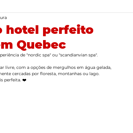
tura
o hotel perfeito
 em Quebec
eriência de "nordic spa" ou "scandianvian spa".
 ar livre, com a opções de mergulhos em água gelada, 
mente cercadas por floresta, montanhas ou lago. 
 perfeita. ❤️