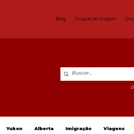
Blog
Grupos de Viagem
Orç
D
Yukon
Alberta
Imigração
Viagens