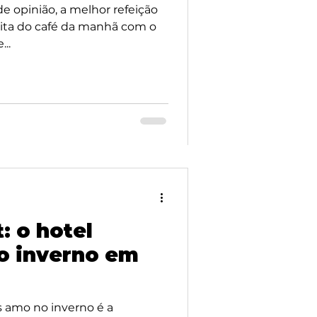
e opinião, a melhor refeição
eita do café da manhã com o
..
: o hotel
 o inverno em
 amo no inverno é a