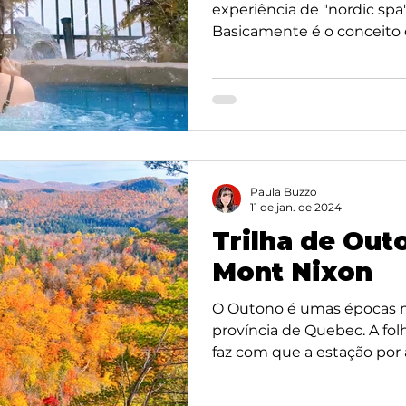
experiência de "nordic spa
Basicamente é o conceito d
Paula Buzzo
11 de jan. de 2024
Trilha de Ou
Mont Nixon
O Outono é umas épocas mai
província de Quebec. A fol
faz com que a estação por a