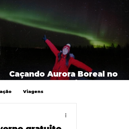
:
Caçando Aurora Boreal no
norte do Canadá (Yukon)
ração
Viagens
verno gratuito