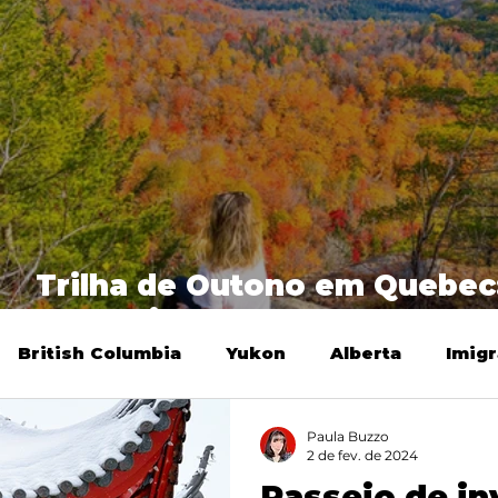
s
Trilha de Outono em Quebec
Mont Nixon
British Columbia
Yukon
Alberta
Imig
Paula Buzzo
2 de fev. de 2024
Passeio de in