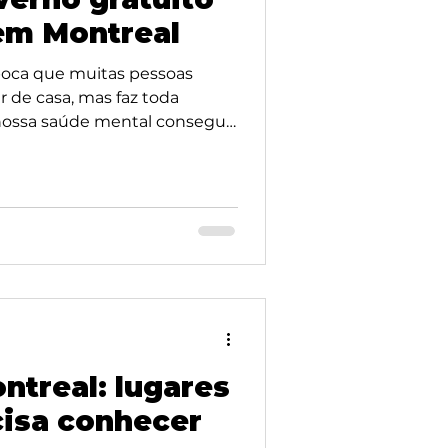
em Montreal
época que muitas pessoas
 de casa, mas faz toda
 nossa saúde mental conseguir
m tudo de melhor que elas
lmente atividades ao ar livre.
nquilo e gratuito para fazer
al é visitar os jardins do
. Durante o inverno o acesso
en é gratuito e fica abert
treal: lugares
cisa conhecer