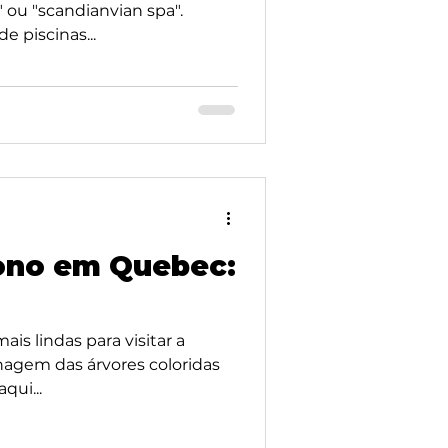
" ou "scandianvian spa".
e piscinas...
tono em Quebec:
s lindas para visitar a
hagem das árvores coloridas
qui...