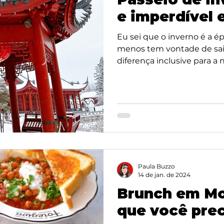
e imperdível 
Eu sei que o inverno é a 
menos tem vontade de sair
diferença inclusive para a
aproveitar as estações co
tem para oferecer. Principa
Um passeio muito lindo, tra
durante o inverno em Montre
Montreal Botanical Garden 
ao Montreal Botanical Gard
Paula Buzzo
14 de jan. de 2024
Brunch em Mon
que você pre