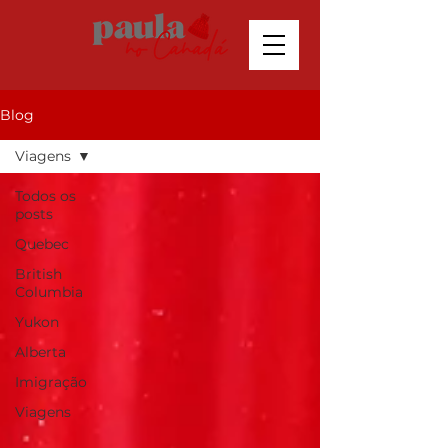
Blog
Viagens
Todos os
posts
Quebec
British
Columbia
Yukon
Alberta
Imigração
Viagens