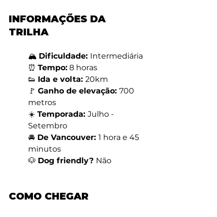
INFORMAÇÕES DA 
TRILHA
🏔️ 
Dificuldade: 
Intermediária
⏰ 
Tempo:
 8 horas
👟 
Ida e volta: 
20km
🚩 
Ganho de elevação: 
700 
metros
☀️ 
Temporada: 
Julho - 
Setembro
🚘
 De Vancouver: 
1 hora e 45 
minutos
🐶 
Dog friendly? 
Não
COMO CHEGAR