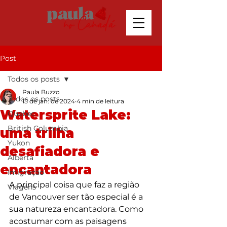
Post
Todos os posts
Paula Buzzo
Todos os posts
15 de jan. de 2024
4 min de leitura
Watersprite Lake:
Quebec
British Columbia
uma trilha
Yukon
desafiadora e
Alberta
encantadora
Imigração
A principal coisa que faz a região 
Viagens
de Vancouver ser tão especial é a 
sua natureza encantadora. Como 
acostumar com as paisagens 