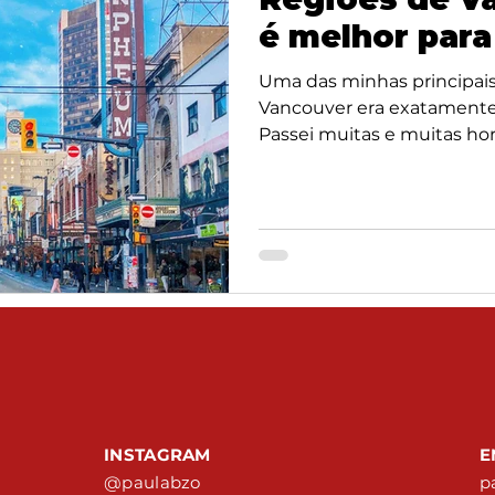
é melhor para
Uma das minhas principai
Vancouver era exatamente 
Passei muitas e muitas hora
I
NSTAGRAM
E
@paulabzo​
p