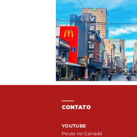
CONTATO
YOUTUBE
Paula no Canadá​