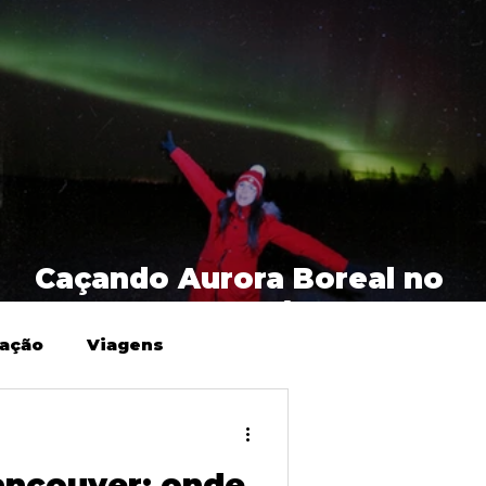
:
Caçando Aurora Boreal no
norte do Canadá (Yukon)
ração
Viagens
ancouver: onde