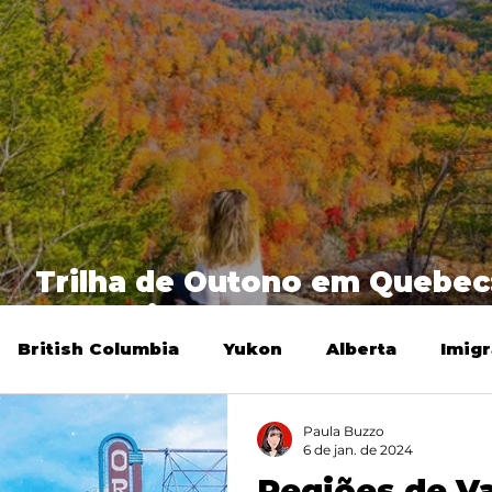
s
Trilha de Outono em Quebec
Mont Nixon
British Columbia
Yukon
Alberta
Imig
Paula Buzzo
6 de jan. de 2024
Regiões de V